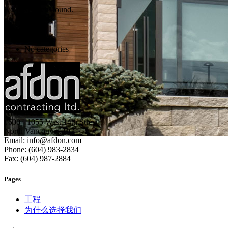
No posts were found.
Categories
No categories
#600 - 1055 West 14th Street
North Vancouver, BC
Email: info@afdon.com
Phone: (604) 983-2834
Fax: (604) 987-2884
Pages
工程
为什么选择我们